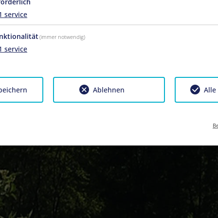
forderlich
1
service
nktionalität
(immer notwendig)
1
service
peichern
Ablehnen
Alle
Be