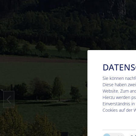
DATENS
Sie können nachf
Diese haben zwei 
Website. Zum ande
Hierzu werden p
Einverständnis in
Cookies auf der W