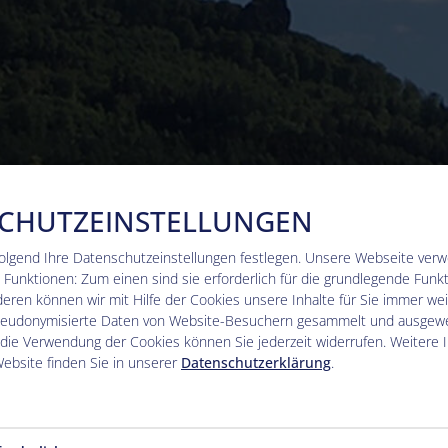
CHUTZEINSTELLUNGEN
olgend Ihre Datenschutzeinstellungen festlegen.
Unsere Webseite verw
Funktionen: Zum einen sind sie erforderlich für die grundlegende Funkt
ren können wir mit Hilfe der Cookies unsere Inhalte für Sie immer wei
seudonymisierte Daten von Website-Besuchern gesammelt und ausgewe
 die Verwendung der Cookies können Sie jederzeit widerrufen. Weitere 
ebsite finden Sie in unserer
Datenschutzerklärung
.