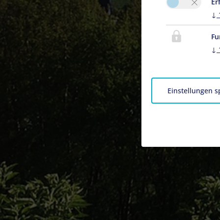
Er
↓
Fu
↓
Einstellungen s