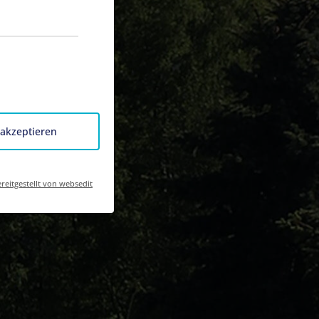
 akzeptieren
reitgestellt von websedit